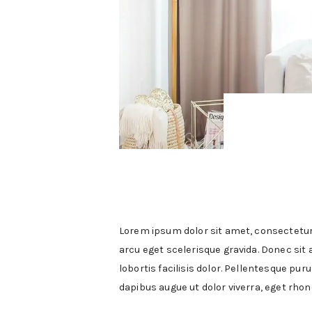
ABOUT
WORK WITH ME
THE SHOP
SUBSCRIBE
GET IN TOUCH
Lorem ipsum dolor sit amet, consectetur a
arcu eget scelerisque gravida. Donec sit a
lobortis facilisis dolor. Pellentesque pur
dapibus augue ut dolor viverra, eget rho