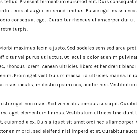
 tellus. Praesent fermentum euismod elit. Duis consequat 
perdiet eros at augue euismod finibus. Fusce eget massa nec
odio consequat eget. Curabitur rhoncus ullamcorper dui ut
etra turpis.
orbi maximus lacinia justo. Sed sodales sem sed arcu pret
fficitur vel purus ut luctus. Ut iaculis dolor at enim pulvinar
c, rhoncus lorem. Aenean ultricies libero et hendrerit blandi
 enim. Proin eget vestibulum massa, id ultricies magna. In 
ac risus iaculis, molestie ipsum nec, auctor nisi. Vestibulum 
estie eget non risus. Sed venenatis tempus suscipit. Curabit
urna eget elementum finibus. Vestibulum ultrices tincidunt tur
t, euismod a ex. Duis aliquet sit amet orci nec ullamcorper. 
or enim orci, sed eleifend nisl imperdiet et. Curabitur aucto