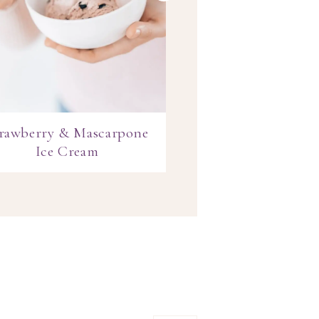
rawberry & Mascarpone
Little Parisian
Ice Cream