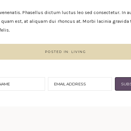
enenatis. Phasellus dictum luctus leo sed consectetur. In au
tur quam est, at aliquam dui rhoncus at. Morbi lacinia gravid
elis.
POSTED IN:
LIVING
 NAME
EMAIL ADDRESS
SUB