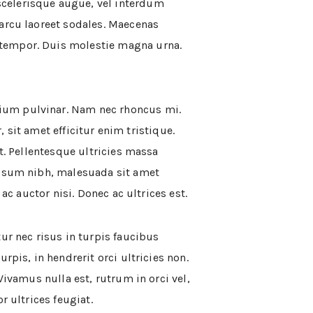
scelerisque augue, vel interdum
 arcu laoreet sodales. Maecenas
 tempor. Duis molestie magna urna.
ium pulvinar. Nam nec rhoncus mi.
, sit amet efficitur enim tristique.
t. Pellentesque ultricies massa
ipsum nibh, malesuada sit amet
ac auctor nisi. Donec ac ultrices est.
ur nec risus in turpis faucibus
pis, in hendrerit orci ultricies non.
Vivamus nulla est, rutrum in orci vel,
r ultrices feugiat.