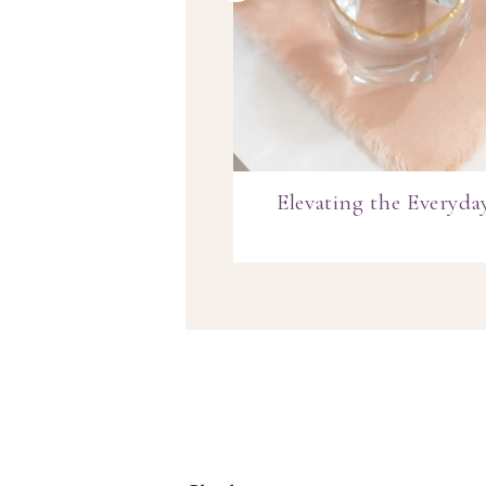
owers for Spring
Elevating the Everyda